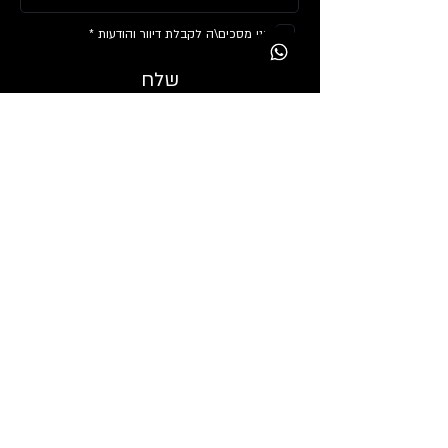
אני מסכים\ה לקבלת דיוור והודעות *
שלח
תמיד עומדים לרשותכם
בכל עניין, נסייע לכם בשמחה ובאדיבות.
ניתן להשאיר פרטים ונחזור אליכם.
Kravmagaspecialist@gmail.com
-
מייל
עקבו אחרינו גם כאן: