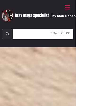
krav maga specialist
|
by Idan Cohen