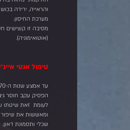
והראייה, ירידה בכוש
מערכת החיסון.
מסיבה זו קשישים חשו
(אוטואימוניה).
טיפול אנטי אייג'י
הפסיק עקב חוסר גיב
לעומת  זאת שיטתו של
ומאששות את שיפור המ
שכלי ותסמונת דאון.