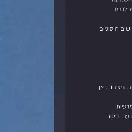
יחלשות 
שים חיסוניים 
כדורים ומשחות, אך 
דעיות  
ם  פיגור 