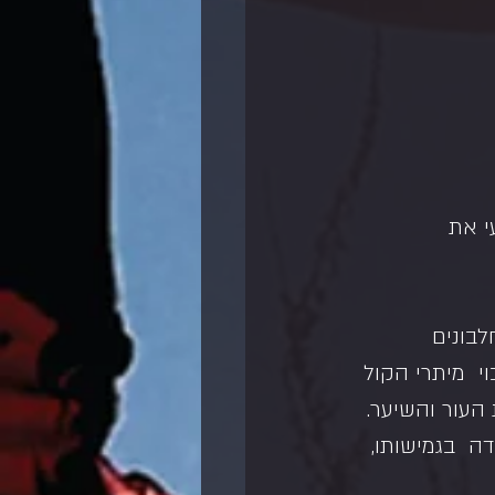
י את 
לבונים  
י  מיתרי הקול 
 העור והשיער.
דה  בגמישותו, 