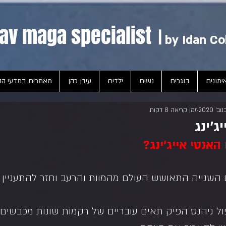
av maga specialist
|
by Idan C
ימונים
בוגרים
נשים
ילדים
עידן כהן
מאמרים במדעי הס
זמן קריאה 8 דקות
ג'ינג
אנטי אייג'ינג?
שנייה התאושש העולם מהמוות והרעב וחזר להתעניין 
ול ניהנס הפיק תאים עובריים של רקמות שונות מכבשים ו