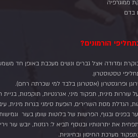
ת ממוגרפיה
 בדם
ליפי הורמונים?
וקרת ומדודה אצל גברים ונשים מעכבת באופן חד משמע
חליפי טסטוסטרון.
עוררות מינית, תפקוד מיני, אנרגטיות, תוקפנות, בניית ח
ת, הגדלת מסת השרירים, הופעת סימני בגרות מינית, עיבו
ר בפנים ובגוף, הפרשות של בלוטות שומן בעור  וגמישות
חית את יתרונותיו ובנוסף תביא ל: רגזנות, יובש עור וירי
תפקוד מערכת החיסון ובחיוניות.