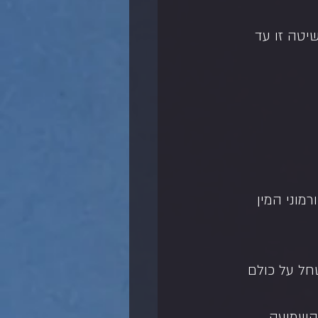
טה זו עד 
וני המין 
ל על כולם 
השמיעה  