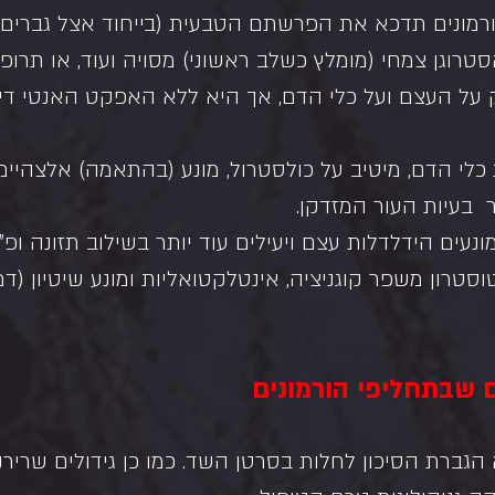
מונים תדכא את הפרשתם הטבעית (בייחוד אצל גברים).
רוגן צמחי (מומלץ כשלב ראשוני) מסויה ועוד, או תרופות
על העצם ועל כלי הדם, אך היא ללא האפקט האנטי דיכ
לי הדם, מיטיב על כולסטרול, מונע (בהתאמה) אלצהיימר,
  בעיות העור המזדקן.
ונעים הידלדלות עצם ויעילים עוד יותר בשילוב תזונה ופ"ג
סטרון משפר קוגניציה, אינטלקטואליות ומונע שיטיון (דמנ
ם שבתחליפי הורמונים
גברת הסיכון לחלות בסרטן השד. כמו כן גידולים שרירניי