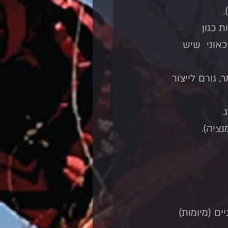
 כגון  
אוני  שיש 
 גורם לייצור 
.
ציה).
ם (מיומות) 