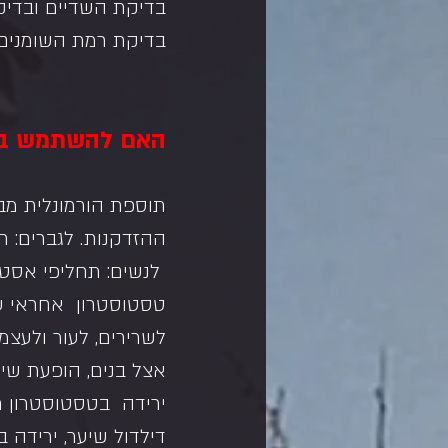
בדיקת השדיים ובדיק
בדיקת רמת השומנים
האם להשתמש בתח
תוספת הורמונלית מב
ההזדקנות. לגברים: ת
 לנשים: תחליפי אסטרוגן ופרוגסטרון (אסטרוגן בלבד למי שכרתה רחם).
טסטוסטרון  אחראי על 
לשרירים, לעור ולעצמו
אצל בנים, הופעת שיע
ירידה  בטסטוסטרון תפ
דילדול שיער, ירידה ב