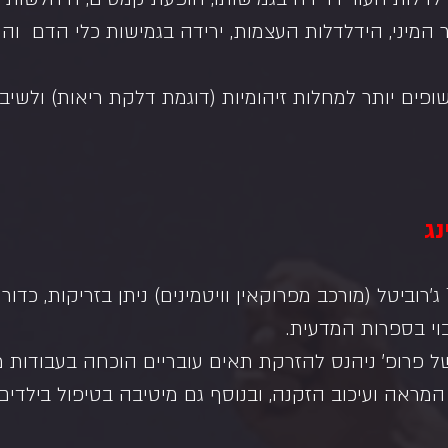
ר המיני, הידלדלות העצמות, ירידה בגמישות כלי הדם  וה
פים יותר למחלות זיהומיות (דוגמת דלקת ריאות) ולשיבו
נג
עד אמצע שנות ה-70 ג'רוביטל (מורכב מפרוקאין וויטמינים) ניתן בזריקות, 
וי בספרות המדעית.
 פרופ' ניהנס להזרקת תאים עובריים הוכחה בעבודות מ
ראה ועיכוב הזקנה, ובנוסף גם מיטיבה בטיפול בילדים ע