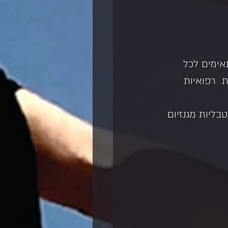
אימים לכל  
הורמון גדילה GH אסור מסיבות  רפואיות 
ליות מגנזיום 